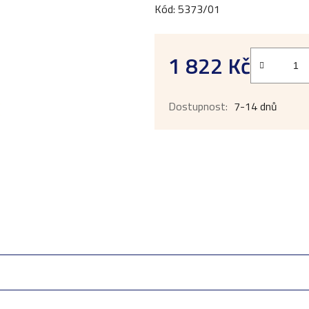
z
Kód: 5373/01
5
hvězdiček.
1 822 Kč
Měrná cena:
7-14 dnů