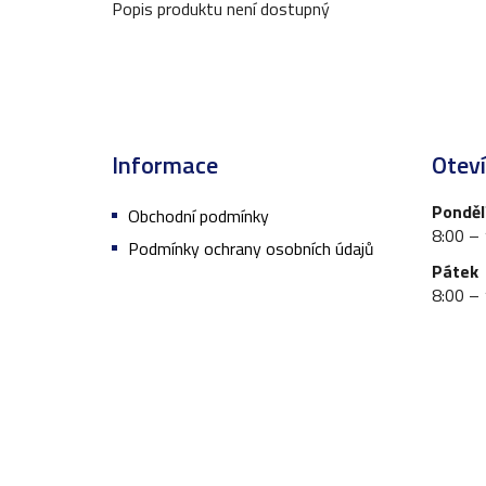
Popis produktu není dostupný
Z
á
Informace
Oteví
p
a
Pondělí
Obchodní podmínky
t
8:00 –
Podmínky ochrany osobních údajů
í
Pátek
8:00 –