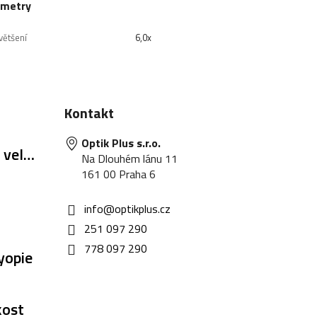
ametry
většení
6,0x
Kontakt
Optik Plus s.r.o.
 velik
Na Dlouhém lánu 11
161 00 Praha 6
info
@
optikplus.cz
251 097 290
778 097 290
yopie
kost