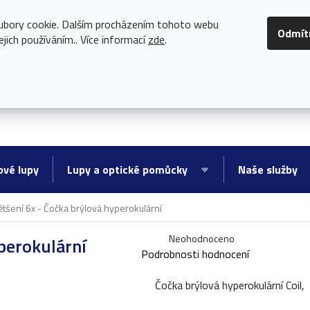
97 290
KDYŽ BRÝLE NESTAČÍ
ubory cookie. Dalším procházením tohoto webu
Odmít
ejich používáním.. Více informací
zde
.
ové lupy
Lupy a optické pomůcky
Naše služby
ětšení 6x - Čočka brýlová hyperokulární
Průměrné
Neohodnoceno
perokulární
Podrobnosti hodnocení
hodnocení
produktu
Čočka brýlová hyperokulární Coil,
je
0,0