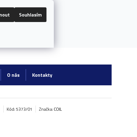
RADY A INFORMACE
O NÁS
nout
Souhlasím
Registrace
NÁKUPNÍ
KOŠÍK
O nás
Kontakty
Kód: 5373/01
Značka:
COIL