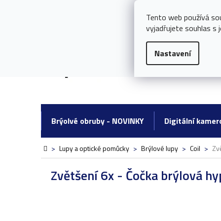
Přejít
Potřebujete poradit s nákupem?
778 097 290 ┃
251 0
na
Tento web používá so
obsah
vyjadřujete souhlas s j
Nastavení
Brýolvé obruby - NOVINKY
Digitální kamer
Domů
>
Lupy a optické pomůcky
>
Brýlové lupy
>
Coil
>
Zv
Zvětšení 6x - Čočka brýlová hy