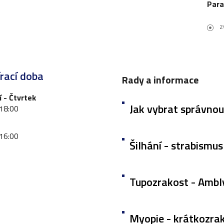
Par
z
rací doba
Rady a informace
 - Čtvrtek
Jak vybrat správnou
 18:00
ost brýlí
 16:00
Šilhání - strabismus
Tupozrakost - Ambl
Myopie - krátkozra