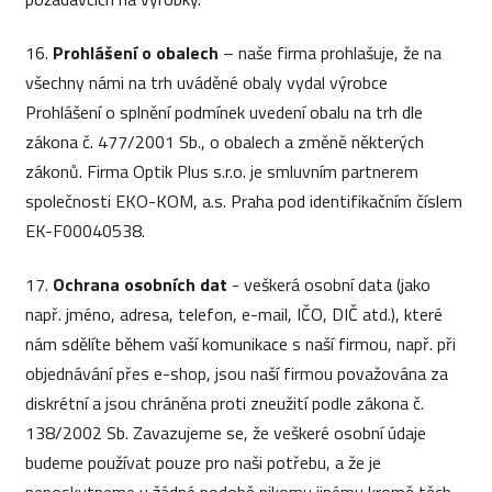
16.
Prohlášení o obalech
– naše firma prohlašuje, že na
všechny námi na trh uváděné obaly vydal výrobce
Prohlášení o splnění podmínek uvedení obalu na trh dle
zákona č. 477/2001 Sb., o obalech a změně některých
zákonů. Firma Optik Plus s.r.o. je smluvním partnerem
společnosti EKO-KOM, a.s. Praha pod identifikačním číslem
EK-F00040538.
17.
Ochrana osobních dat
- veškerá osobní data (jako
např. jméno, adresa, telefon, e-mail, IČO, DIČ atd.), které
nám sdělíte během vaší komunikace s naší firmou, např. při
objednávání přes e-shop, jsou naší firmou považována za
diskrétní a jsou chráněna proti zneužití podle zákona č.
138/2002 Sb. Zavazujeme se, že veškeré osobní údaje
budeme používat pouze pro naši potřebu, a že je
neposkytneme v žádné podobě nikomu jinému kromě těch