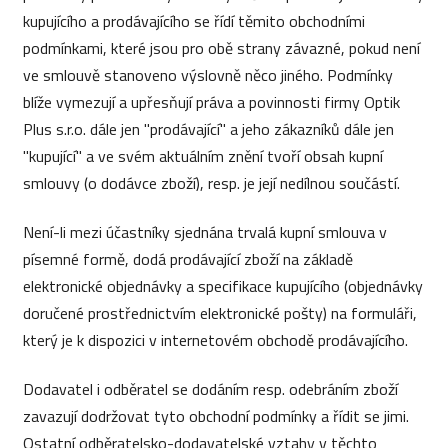
kupujícího a prodávajícího se řídí těmito obchodními
podmínkami, které jsou pro obě strany závazné, pokud není
ve smlouvě stanoveno výslovně něco jiného. Podmínky
blíže vymezují a upřesňují práva a povinnosti firmy Optik
Plus s.r.o. dále jen "prodávající" a jeho zákazníků dále jen
"kupující" a ve svém aktuálním znění tvoří obsah kupní
smlouvy (o dodávce zboží), resp. je její nedílnou součástí.
Není-li mezi účastníky sjednána trvalá kupní smlouva v
písemné formě, dodá prodávající zboží na základě
elektronické objednávky a specifikace kupujícího (objednávky
doručené prostřednictvím elektronické pošty) na formuláři,
který je k dispozici v internetovém obchodě prodávajícího.
Dodavatel i odběratel se dodáním resp. odebráním zboží
zavazují dodržovat tyto obchodní podmínky a řídit se jimi.
Ostatní odběratelsko-dodavatelské vztahy v těchto