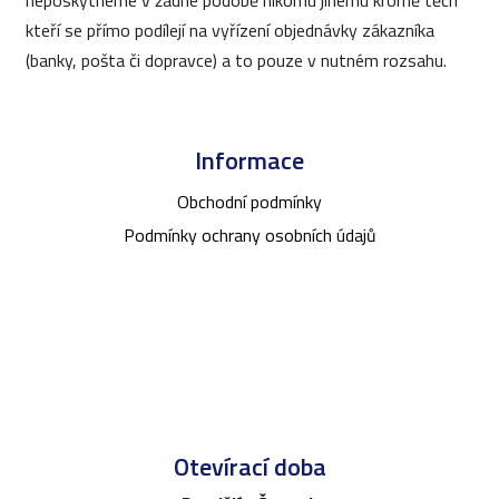
kteří se přímo podílejí na vyřízení objednávky zákazníka
(banky, pošta či dopravce) a to pouze v nutném rozsahu.
Z
á
Informace
p
a
Obchodní podmínky
t
Podmínky ochrany osobních údajů
í
Otevírací doba