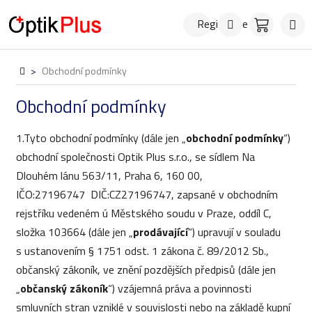
Přejít
Hledat
NÁKUPN
na
Registrace
KOŠÍK
obsah
Domů
>
Obchodní podmínky
Obchodní podmínky
1.Tyto obchodní podmínky (dále jen „
obchodní podmínky
“)
obchodní společnosti Optik Plus s.r.o., se sídlem Na
Dlouhém lánu 563/11, Praha 6, 160 00,
IČO:27196747 DIČ:CZ27196747, zapsané v obchodním
rejstříku vedeném ú Městského soudu v Praze, oddíl C,
složka 103664 (dále jen „
prodávající
“) upravují v souladu
s ustanovením § 1751 odst. 1 zákona č. 89/2012 Sb.,
občanský zákoník, ve znění pozdějších předpisů (dále jen
„
občanský zákoník
“) vzájemná práva a povinnosti
smluvních stran vzniklé v souvislosti nebo na základě kupní