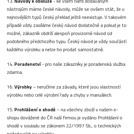
13.
Návody k obsluze
- ke všem námi dodávaným
nástrojům máme české návody, může se ovšem stát, že u
nejnovějších typů český překlad ještě neexistuje. V takovém
případě vždy zasíláme český návod dodatečně a pokud je to
možné, zákazník obdrží alespoň provizorně návod od
podobného předchozího typu. Český návod je vždy součástí
každého výrobku a nelze ho prodat samostatně.
14.
Poradenství
- pro naše zákazníky je poradenská služba
zdarma.
16.
Výrobky
– neručíme za závady, které jsou vlastností
výrobku nebo celé výrobní řady a chyby v manuálech.
15.
Prohlášení o shodě
– na všechny zboží v našem e-
shopu dovážené do ČR naší firmou je vydáno Prohlášení o
shodě v souladu se zákonem 22/1997 Sb., o technických
požadavcích na výrobky.