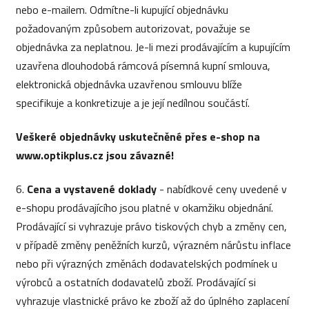
nebo e-mailem. Odmítne-li kupující objednávku
požadovaným způsobem autorizovat, považuje se
objednávka za neplatnou. Je-li mezi prodávajícím a kupujícím
uzavřena dlouhodobá rámcová písemná kupní smlouva,
elektronická objednávka uzavřenou smlouvu blíže
specifikuje a konkretizuje a je její nedílnou součástí.
Veškeré objednávky uskutečněné přes e-shop na
www.optikplus.cz jsou závazné!
6.
Cena a vystavené doklady
- nabídkové ceny uvedené v
e-shopu prodávajícího jsou platné v okamžiku objednání.
Prodávající si vyhrazuje právo tiskových chyb a změny cen,
v případě změny peněžních kurzů, výrazném nárůstu inflace
nebo při výrazných změnách dodavatelských podmínek u
výrobců a ostatních dodavatelů zboží. Prodávající si
vyhrazuje vlastnické právo ke zboží až do úplného zaplacení