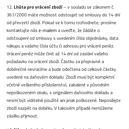
12.
Lhůta pro vrácení zboží
– v souladu se zákonem č.
367/2000 máte možnost odstoupit od smlouvy do 14 dní
od převzetí zboží. Pokud se k tomu rozhodnete, prosíme
kontaktujte nás
e-mailem
a uveďte, že žádáte o
odstoupení od smlouvy s uvedením čísla objednávky, data
nákupu a vašeho čísla účtu či adresou pro vrácení peněz.
Vrácení peněz může činit až 14 dní od zaslání vašeho
požadavku na vrácení zboží. Částku za přepravné a
doběrečné nevracíme a bude odečtena od celkové částky
uvedené na daňovém dokladu. Zboží musí být kompletní
včetně veškerého příslušenství, zabalené v původním
nepoškozeném obalu, s originálem daňového dokladu a
nesmí být viditelně použité ani jinak poškozené. Neposílejte
zboží nazpět na dobírku. V takovém případě nemůžeme
zásilku přijmout.