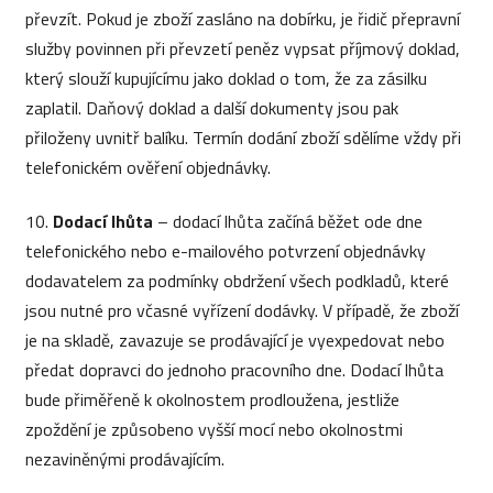
převzít. Pokud je zboží zasláno na dobírku, je řidič přepravní
služby povinnen při převzetí peněz vypsat příjmový doklad,
který slouží kupujícímu jako doklad o tom, že za zásilku
zaplatil. Daňový doklad a další dokumenty jsou pak
přiloženy uvnitř balíku. Termín dodání zboží sdělíme vždy při
telefonickém ověření objednávky.
10.
Dodací lhůta
– dodací lhůta začíná běžet ode dne
telefonického nebo e-mailového potvrzení objednávky
dodavatelem za podmínky obdržení všech podkladů, které
jsou nutné pro včasné vyřízení dodávky. V případě, že zboží
je na skladě, zavazuje se prodávající je vyexpedovat nebo
předat dopravci do jednoho pracovního dne. Dodací lhůta
bude přiměřeně k okolnostem prodloužena, jestliže
zpoždění je způsobeno vyšší mocí nebo okolnostmi
nezaviněnými prodávajícím.