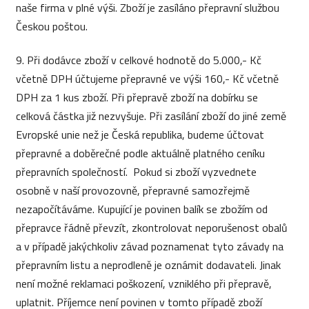
naše firma v plné výši. Zboží je zasíláno přepravní službou
Českou poštou.
9. Při dodávce zboží v celkové hodnotě do 5.000,- Kč
včetně DPH účtujeme přepravné ve výši 160,- Kč včetně
DPH za 1 kus zboží. Při přepravě zboží na dobírku se
celková částka již nezvyšuje. Při zasílání zboží do jiné země
Evropské unie než je Česká republika, budeme účtovat
přepravné a doběrečné podle aktuálně platného ceníku
přepravních společností. Pokud si zboží vyzvednete
osobně v naší provozovně, přepravné samozřejmě
nezapočítáváme. Kupující je povinen balík se zbožím od
přepravce řádně převzít, zkontrolovat neporušenost obalů
a v případě jakýchkoliv závad poznamenat tyto závady na
přepravním listu a neprodleně je oznámit dodavateli. Jinak
není možné reklamaci poškození, vzniklého při přepravě,
uplatnit. Příjemce není povinen v tomto případě zboží