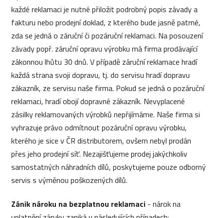
každé reklamaci je nutné přiložit podrobný popis závady a
fakturu nebo prodejní doklad, z kterého bude jasně patrné,
zda se jedná o záruční či pozáruční reklamaci. Na posouzení
závady popř. záruční opravu výrobku má firma prodávající
zákonnou lhůtu 30 dnů. V případě záruční reklamace hradí
každá strana svoji dopravu, tj. do servisu hradí dopravu
zákazník, ze servisu naše firma. Pokud se jedná o pozáruční
reklamaci, hradí obojí dopravné zákazník. Nevyplacené
zásilky reklamovaných výrobků nepřijímáme. Naše firma si
vyhrazuje právo odmítnout pozáruční opravu výrobku,
kterého je sice v ČR distributorem, ovšem nebyl prodán
přes jeho prodejní síť. Nezajišťujeme prodej jakýchkoliv
samostatných náhradních dílů, poskytujeme pouze odborný
servis s výměnou poškozených dílů.
Zánik nároku na bezplatnou reklamaci
- nárok na
uplatnění záruky zaniká v následujících případech: