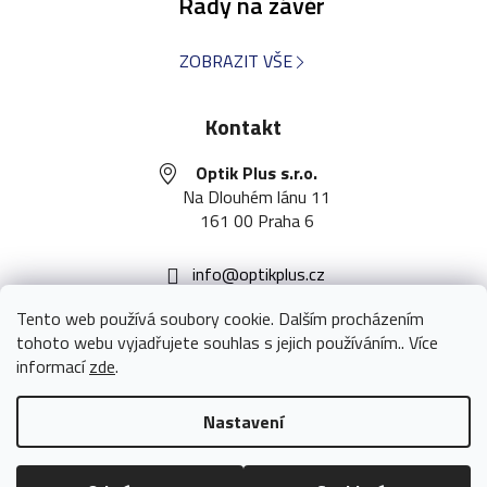
Rady na závěr
ZOBRAZIT VŠE
Kontakt
Optik Plus s.r.o.
Na Dlouhém lánu 11
161 00 Praha 6
info
@
optikplus.cz
251 097 290
Tento web používá soubory cookie. Dalším procházením
778 097 290
tohoto webu vyjadřujete souhlas s jejich používáním.. Více
informací
zde
.
Nastavení
Vytvořil Shoptet