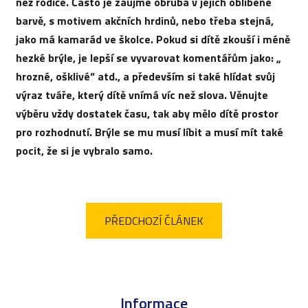
než rodiče. Často je zaujme obruba v jejích oblíbené
barvě, s motivem akčních hrdinů, nebo třeba stejná,
jako má kamarád ve školce. Pokud si dítě zkouší i méně
hezké brýle, je lepší se vyvarovat komentářům jako: „
hrozné, ošklivé“ atd., a především si také hlídat svůj
výraz tváře, který dítě vnímá víc než slova. Věnujte
výběru vždy dostatek času, tak aby mělo dítě prostor
pro rozhodnutí. Brýle se mu musí líbit a musí mít také
pocit, že si je vybralo samo.
PŘEDCHOZÍ ČLÁNEK
Z
á
Informace