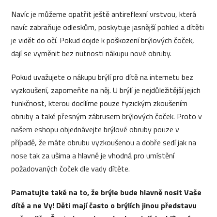
Navíc je můžeme opatřit ještě antireflexní vrstvou, která
navíc zabraňuje odleskům, poskytuje jasnější pohled a dítěti
je vidět do očí. Pokud dojde k poškození brýlových čoček,
dají se vyměnit bez nutnosti nákupu nové obruby.
Pokud uvažujete o nákupu brýlí pro dítě na internetu bez
vyzkoušení, zapomeňte na něj. U brýlí je nejdůležitější jejich
funkčnost, kterou docílíme pouze fyzickým zkoušením
obruby a také přesným zábrusem brýlových čoček. Proto v
našem eshopu objednávejte brýlové obruby pouze v
případě, že máte obrubu vyzkoušenou a dobře sedí jak na
nose tak za ušima a hlavně je vhodná pro umístění
požadovaných čoček dle vady dítěte.
Pamatujte také na to, že brýle bude hlavně nosit Vaše
dítě a ne Vy! Děti mají často o brýlích jinou představu