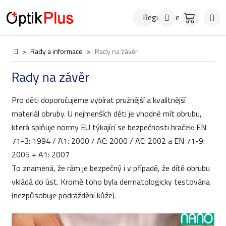
Přejít
Hledat
NÁKUPN
na
Registrace
KOŠÍK
obsah
Domů
>
Rady a informace
>
Rady na závěr
Rady na závěr
Pro děti doporučujeme vybírat pružnější a kvalitnější
materiál obruby. U nejmenších děti je vhodné mít obrubu,
která splňuje normy EU týkající se bezpečnosti hraček: EN
71-3: 1994 / A1: 2000 / AC: 2000 / AC: 2002 a EN 71-9:
2005 + A1: 2007
To znamená, že rám je bezpečný i v případě, že dítě obrubu
vkládá do úst. Kromě toho byla dermatologicky testována
(nezpůsobuje podráždění kůže).