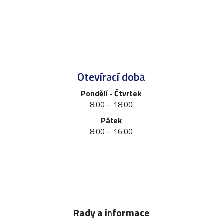
v
k
y
v
ý
p
i
Otevírací doba
s
u
Pondělí - Čtvrtek
8:00 – 18:00
Pátek
8:00 – 16:00
Rady a informace