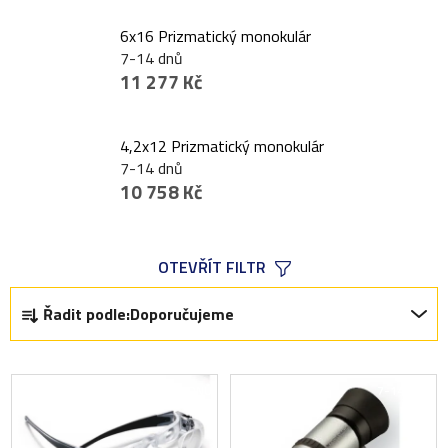
6x16 Prizmatický monokulár
7-14 dnů
11 277 Kč
4,2x12 Prizmatický monokulár
7-14 dnů
10 758 Kč
OTEVŘÍT FILTR
Ř
Řadit podle:
Doporučujeme
a
z
V
e
7-14 DNŮ
7-14 DNŮ
ý
n
p
í