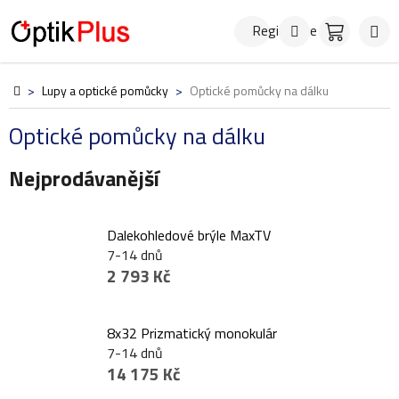
Přejít
Hledat
NÁKUPN
na
Registrace
KOŠÍK
obsah
Domů
>
Lupy a optické pomůcky
>
Optické pomůcky na dálku
Optické pomůcky na dálku
Nejprodávanější
Dalekohledové brýle MaxTV
7-14 dnů
2 793 Kč
8x32 Prizmatický monokulár
7-14 dnů
14 175 Kč