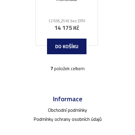
12 656,25 Kč bez DPH
14 175 Kč
DO KOŠÍKU
7
položek celkem
O
v
l
Z
á
á
d
Informace
p
a
a
Obchodní podmínky
c
t
í
Podmínky ochrany osobních údajů
p
í
r