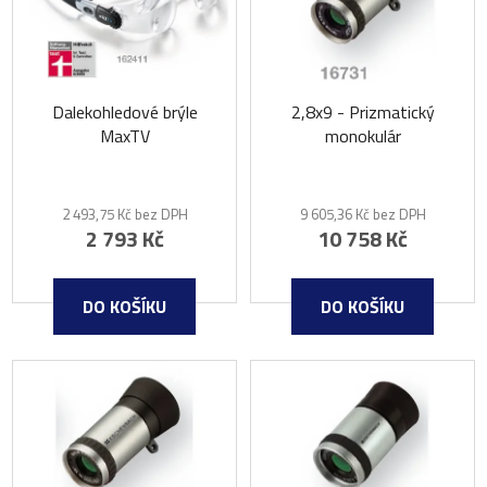
i
p
s
r
p
o
r
d
o
Dalekohledové brýle
2,8x9 - Prizmatický
u
MaxTV
monokulár
d
k
u
t
k
ů
2 493,75 Kč bez DPH
9 605,36 Kč bez DPH
t
2 793 Kč
10 758 Kč
ů
DO KOŠÍKU
DO KOŠÍKU
7-14 DNŮ
7-14 DNŮ