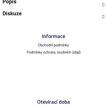
Popis
je
0,0
Diskuze
z
5
Z
hvězdiček.
á
Informace
p
a
Obchodní podmínky
t
Podmínky ochrany osobních údajů
í
Otevírací doba