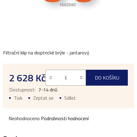
Filtrační klip na dioptrické brýle - jantarový
2 628 Kč
DO KOŠÍKU
Měrná cena:
7-14 dnů
Tisk
Zeptat se
Sdílet
Průměrné
Neohodnoceno
Podrobnosti hodnocení
hodnocení
produktu