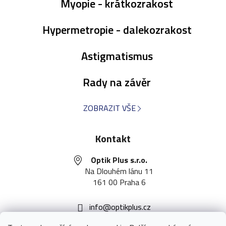
Myopie - krátkozrakost
Hypermetropie - dalekozrakost
Astigmatismus
Rady na závěr
ZOBRAZIT VŠE
Kontakt
Optik Plus s.r.o.
Na Dlouhém lánu 11
161 00 Praha 6
info
@
optikplus.cz
251 097 290