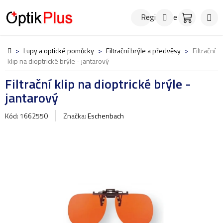
Přejít
Hledat
NÁKUPN
na
Registrace
KOŠÍK
obsah
Domů
>
Lupy a optické pomůcky
>
Filtrační brýle a předvěsy
>
Filtrační
klip na dioptrické brýle - jantarový
Filtrační klip na dioptrické brýle -
jantarový
Kód: 1662550
Značka:
Eschenbach