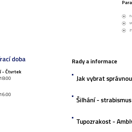
Par
n
v
z
rací doba
Rady a informace
 - Čtvrtek
Jak vybrat správnou
 18:00
ost brýlí
 16:00
Šilhání - strabismus
Tupozrakost - Ambl