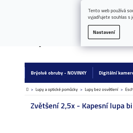
Přejít
Potřebujete poradit s nákupem?
778 097 290 ┃
251 0
na
Tento web používá so
obsah
vyjadřujete souhlas s j
Nastavení
Brýolvé obruby - NOVINKY
Digitální kamer
Domů
>
Lupy a optické pomůcky
>
Lupy bez osvětlení
>
Esc
Zvětšení 2,5x - Kapesní lupa b