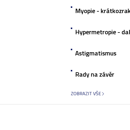
Myopie - krátkozra
Hypermetropie - da
rakost
Astigmatismus
Rady na závěr
ZOBRAZIT VŠE