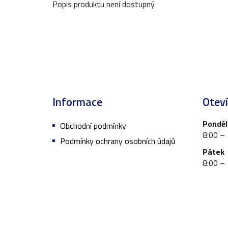
Popis produktu není dostupný
Z
á
Informace
Oteví
p
a
Pondělí
Obchodní podmínky
t
8:00 –
Podmínky ochrany osobních údajů
í
Pátek
8:00 –