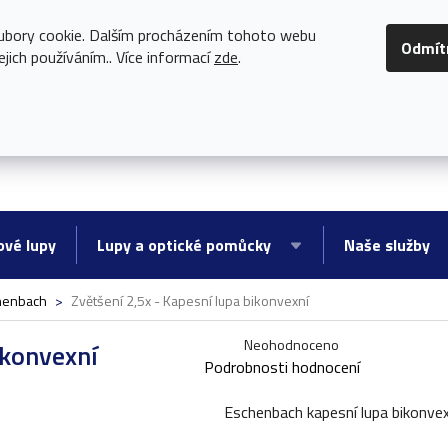
97 290
KDYŽ BRÝLE NESTAČÍ
ubory cookie. Dalším procházením tohoto webu
Odmít
ejich používáním.. Více informací
zde
.
ové lupy
Lupy a optické pomůcky
Naše služby
henbach
>
Zvětšení 2,5x - Kapesní lupa bikonvexní
Průměrné
Neohodnoceno
ikonvexní
Podrobnosti hodnocení
hodnocení
produktu
Eschenbach kapesní lupa bikonvexn
je
0,0