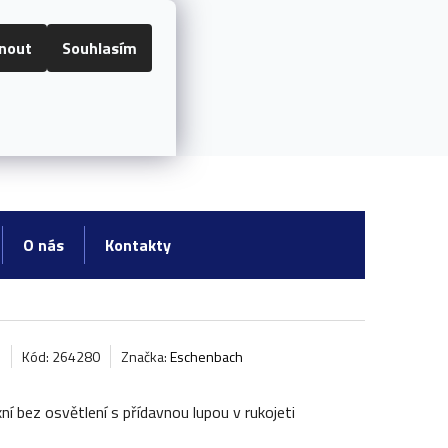
RADY A INFORMACE
O NÁS
nout
Souhlasím
Registrace
NÁKUPNÍ
KOŠÍK
O nás
Kontakty
Kód: 264280
Značka:
Eschenbach
í bez osvětlení s přídavnou lupou v rukojeti