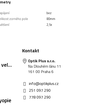
ametry
apájení
bez
elikost zorného pole
80mm
většení
2,5x
Kontakt
Optik Plus s.r.o.
 velik
Na Dlouhém lánu 11
161 00 Praha 6
info
@
optikplus.cz
251 097 290
778 097 290
yopie