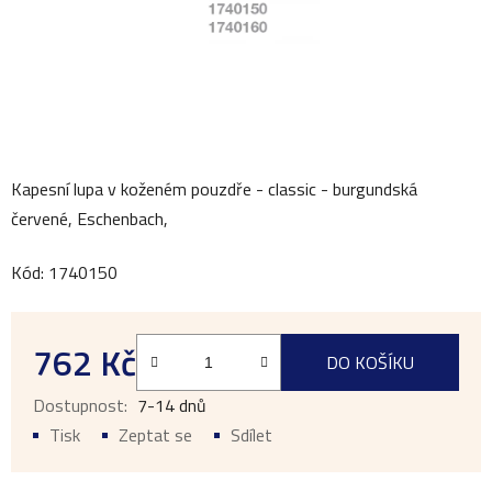
Kapesní lupa v koženém pouzdře - classic - burgundská
červené, Eschenbach,
Kód: 1740150
762 Kč
DO KOŠÍKU
Měrná cena:
7-14 dnů
Tisk
Zeptat se
Sdílet