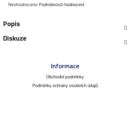
Průměrné
Neohodnoceno
Podrobnosti hodnocení
hodnocení
produktu
Popis
je
0,0
Diskuze
z
5
Z
hvězdiček.
á
Informace
p
a
Obchodní podmínky
t
Podmínky ochrany osobních údajů
í