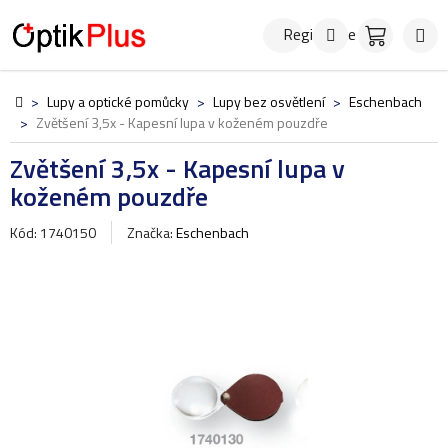
Přejít
Hledat
NÁKUPN
na
Registrace
KOŠÍK
obsah
Domů
>
Lupy a optické pomůcky
>
Lupy bez osvětlení
>
Eschenbach
>
Zvětšení 3,5x - Kapesní lupa v koženém pouzdře
Zvětšení 3,5x - Kapesní lupa v
koženém pouzdře
Kód: 1740150
Značka:
Eschenbach