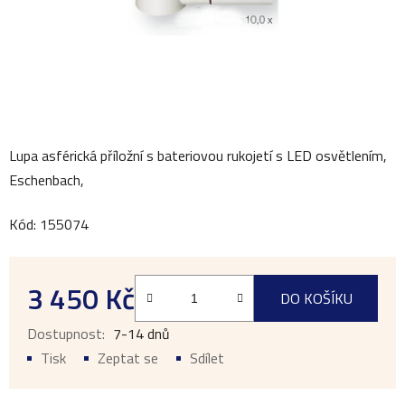
Lupa asférická příložní s bateriovou rukojetí s LED osvětlením,
Eschenbach,
Kód: 155074
3 450 Kč
DO KOŠÍKU
Měrná cena:
7-14 dnů
Tisk
Zeptat se
Sdílet