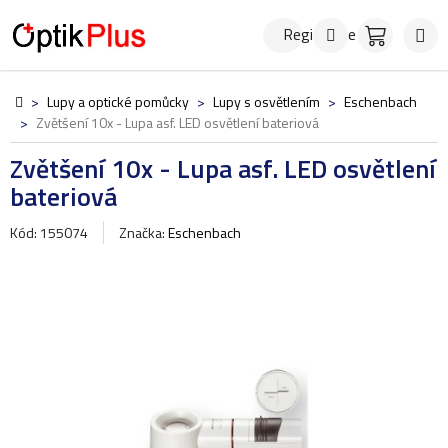
Přejít
Hledat
NÁKUPN
na
Registrace
KOŠÍK
obsah
Domů
>
Lupy a optické pomůcky
>
Lupy s osvětlením
>
Eschenbach
>
Zvětšení 10x - Lupa asf. LED osvětlení bateriová
Zvětšení 10x - Lupa asf. LED osvětlení
bateriová
Kód: 155074
Značka:
Eschenbach