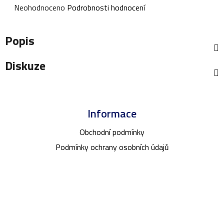
Průměrné
Neohodnoceno
Podrobnosti hodnocení
hodnocení
produktu
Popis
je
0,0
Diskuze
z
5
Z
hvězdiček.
á
Informace
p
a
Obchodní podmínky
t
Podmínky ochrany osobních údajů
í