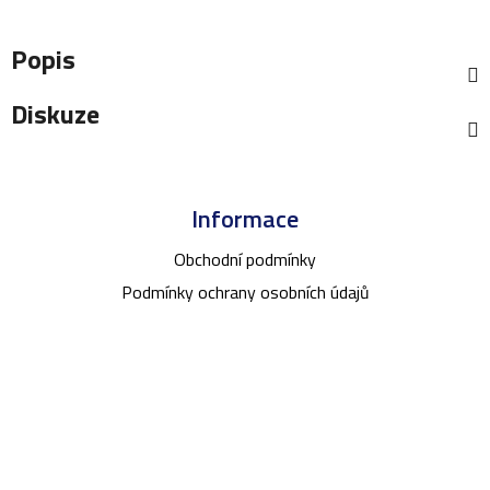
hodnocení
produktu
Popis
je
0,0
Diskuze
z
5
Z
hvězdiček.
á
Informace
p
a
Obchodní podmínky
t
Podmínky ochrany osobních údajů
í