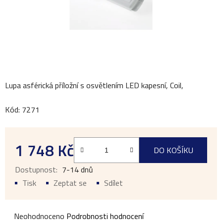
Lupa asférická příložní s osvětlením LED kapesní, Coil,
Kód: 7271
1 748 Kč
DO KOŠÍKU
Měrná cena:
7-14 dnů
Tisk
Zeptat se
Sdílet
Průměrné
Neohodnoceno
Podrobnosti hodnocení